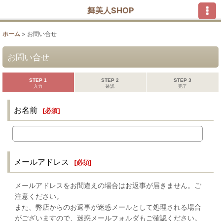
舞美人SHOP
ホーム
>
お問い合せ
お問い合せ
STEP 1
STEP 2
STEP 3
入力
確認
完了
お名前
[
必須
]
メールアドレス
[
必須
]
メールアドレスをお間違えの場合はお返事が届きません。ご
注意ください。
また、弊店からのお返事が迷惑メールとして処理される場合
がございますので、迷惑メールフォルダもご確認ください。