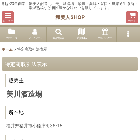
明治20年創業 舞美人醸造元 美川酒造場 酸味・濃醇・旨口・無濾過生原酒・
常温熟成など個性豊かな味わいを醸しています。
舞美人SHOP
メニュー
カート
カテゴリ
マイページ
商品検索
ご利用案内
カレンダー
ホーム
>
特定商取引法表示
特定商取引法表示
販売主
美川酒造場
所在地
福井県福井市小稲津町36-15