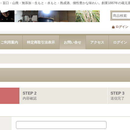
・旨口・山廃・無添加・生もと・水もと・熟成酒、個性豊かな味わい。創業1887年の蔵元
ログイン
ご利用案内
特定商取引法表示
お問い合せ
アクセス
ログイン
STEP 2
STEP 3
内容確認
送信完了