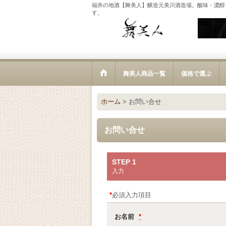
福井の地酒【舞美人】醸造元美川酒造場。酸味・濃醇
す。
舞美人商品一覧
価格で選ぶ
ホーム
>
お問い合せ
お問い合せ
STEP 1
入力
*
必須入力項目
お名前
*