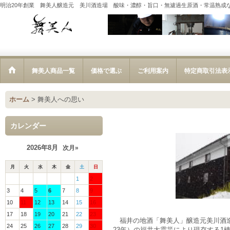
明治20年創業 舞美人醸造元 美川酒造場 酸味・濃醇・旨口・無濾過生原酒・常温熟成
舞美人商品一覧
価格で選ぶ
ご利用案内
特定商取引法表
ホーム
>
舞美人への思い
カレンダー
2026年8月
次月»
月
火
水
木
金
土
日
1
2
3
4
5
6
7
8
9
10
11
12
13
14
15
16
17
18
19
20
21
22
23
福井の地酒「舞美人」醸造元美川酒造場
24
25
26
27
28
29
30
23年）の福井大震災により現存する1