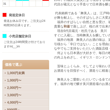
31
代目が蔵元となり手造りで日本酒を醸
代表銘柄である「舞美人」は、江戸時
発送定休日
が舞を献上し、そのすばらしさに大変
発送お休み日です。ご注文は24
福井のすばらしい自然と恵を受け、福
時間365日承ります。
貴重な
和釜
で蒸し上げ、桜の木で出来
現在6代目蔵元・杜氏である 美川 
すぐに入蔵し、当時舞美人を醸してい
小売店舗定休日
福井の地酒 舞美人のお酒の味は、濃
ご注文は24時間受け付けており
引様から「辛口ではない」ことを理由
ますm(__)m
な中でもご支持をいただいた酒販店様
何よりも日本酒が大好きで、毎日の晩
の向上をめざし、イギリス・ロンドン
価格で選ぶ
旨味とふくらみ、そしてより味わい深
お酒造りを目指すべく、酒造りに精進
1,000円未満
舞美人をご愛飲いただいている全ての
1,000円〜
す。福井の地で醸す美川酒造場のお酒
2,000円〜
3,000円〜
4,000円〜
5000円～