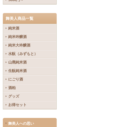
舞美人商品一覧
純米酒
純米吟醸酒
純米大吟醸酒
水酛（みずもと）
山廃純米酒
生酛純米酒
にごり酒
酒粕
グッズ
お得セット
舞美人への思い