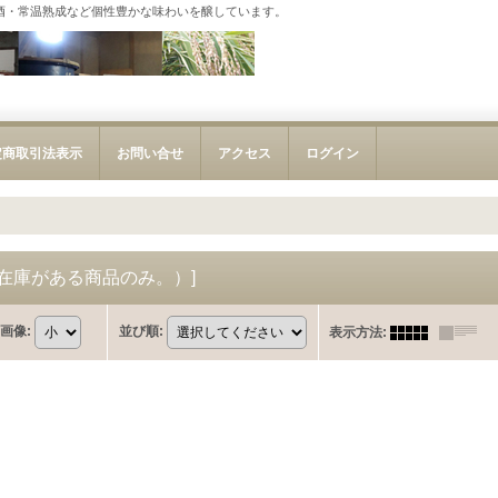
酒・常温熟成など個性豊かな味わいを醸しています。
定商取引法表示
お問い合せ
アクセス
ログイン
在庫がある商品のみ。）
]
画像
:
並び順
:
表示方法
: