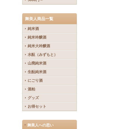
舞美人商品一覧
純米酒
純米吟醸酒
純米大吟醸酒
水酛（みずもと）
山廃純米酒
生酛純米酒
にごり酒
酒粕
グッズ
お得セット
舞美人への思い