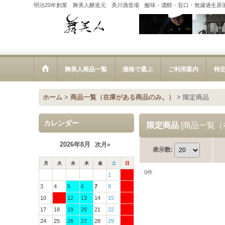
明治20年創業 舞美人醸造元 美川酒造場 酸味・濃醇・旨口・無濾過生原
舞美人商品一覧
価格で選ぶ
ご利用案内
特
ホーム
>
商品一覧（在庫がある商品のみ。）
>
限定商品
カレンダー
限定商品
[
商品一覧（
2026年8月
次月»
表示数
:
月
火
水
木
金
土
日
0
件
1
2
3
4
5
6
7
8
9
10
11
12
13
14
15
16
17
18
19
20
21
22
23
24
25
26
27
28
29
30