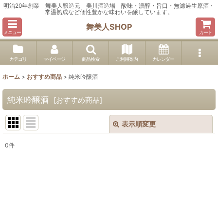
明治20年創業 舞美人醸造元 美川酒造場 酸味・濃醇・旨口・無濾過生原酒・
常温熟成など個性豊かな味わいを醸しています。
舞美人SHOP
メニュー
カート
カテゴリ
マイページ
商品検索
ご利用案内
カレンダー
ホーム
>
おすすめ商品
>
純米吟醸酒
純米吟醸酒
[
おすすめ商品
]
表示順変更
閉じる
0
件
表示数
:
並び順
:
絞り込む