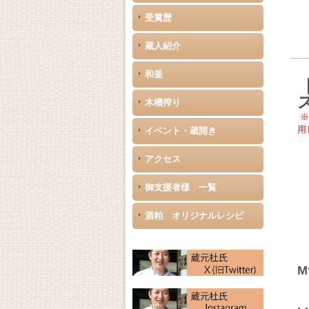
受賞歴
蔵人紹介
和釜
木槽搾り
※
用
イベント・蔵開き
アクセス
御支援者様 一覧
酒粕 オリジナルレシピ