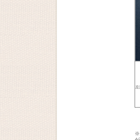
左
※
が