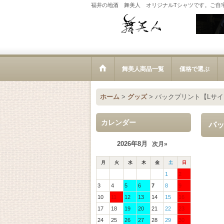
福井の地酒 舞美人 オリジナルTシャツです。ご自
舞美人商品一覧
価格で選ぶ
ホーム
>
グッズ
>
バックプリント【Lサ
カレンダー
バ
2026年8月
次月»
月
火
水
木
金
土
日
1
2
3
4
5
6
7
8
9
10
11
12
13
14
15
16
17
18
19
20
21
22
23
24
25
26
27
28
29
30