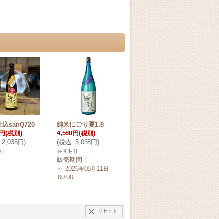
込sanQ720
純米にごり夏1.8
0円
(税別)
4,580円
(税別)
2,035円
)
(
税込
:
5,038円
)
り
在庫あり
販売期間
:
～
2026
08
11
年
月
日
00:00
リセット