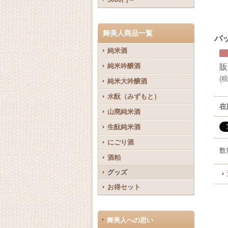
舞美人商品一覧
バ
純米酒
純米吟醸酒
販
(
税
純米大吟醸酒
水酛（みずもと）
在
山廃純米酒
生酛純米酒
にごり酒
数
酒粕
グッズ
お得セット
舞美人への思い