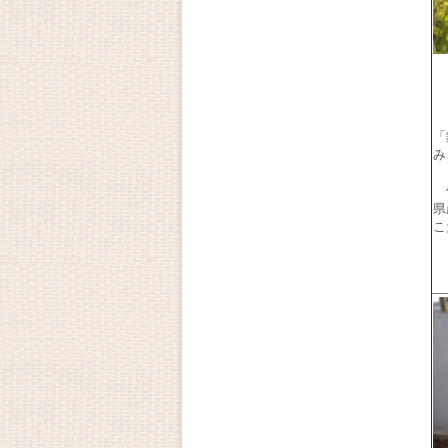
「
み
使
県
こ