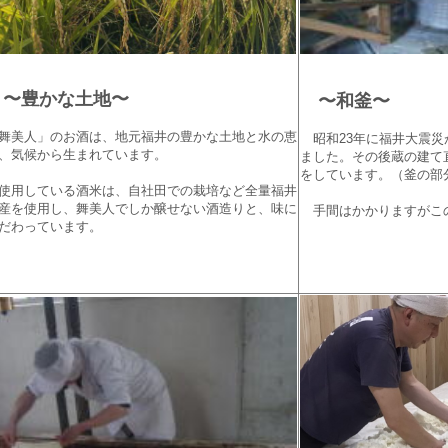
〜豊かな土地〜
〜和釜〜
舞美人」のお酒は、地元福井の豊かな土地と水の恵
昭和23年に福井大震災
、気候から生まれています。
ました。その後蔵の建て
をしています。（釜の部
用している酒米は、自社田での栽培など全量福井
産を使用し、舞美人でしか醸せない酒造りと、味に
手間はかかりますがこ
だわっています。