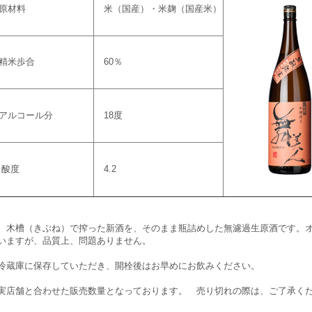
原材料
米（国産）・米麹（国産米）
精米歩合
60％
アルコール分
18度
酸度
4.2
 木槽（きぶね）で搾った新酒を、そのまま瓶詰めした無濾過生原酒です。
いますが、品質上、問題ありません。
冷蔵庫に保存していただき、開栓後はお早めにお飲みください。
実店舗と合わせた販売数量となっております。 売り切れの際は、ご了承く