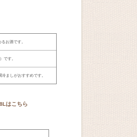
めるお酒です。
0）です
。
燗冷ましがおすすめです。
8L
はこちら