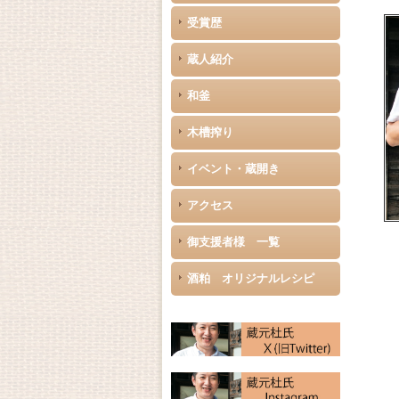
受賞歴
蔵人紹介
和釜
木槽搾り
イベント・蔵開き
アクセス
御支援者様 一覧
酒粕 オリジナルレシピ