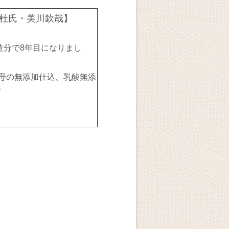
杜氏・美川欽哉】
造分で8年目になりまし
母の無添加仕込、乳酸無添
。