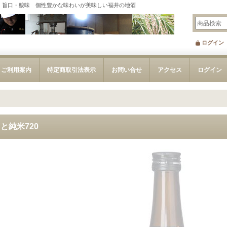
・旨口・酸味 個性豊かな味わいが美味しい福井の地酒
ログイン
ご利用案内
特定商取引法表示
お問い合せ
アクセス
ログイン
と純米720