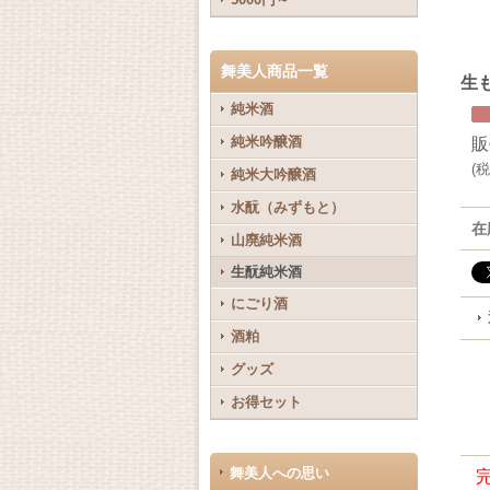
舞美人商品一覧
生も
純米酒
純米吟醸酒
販
(
税
純米大吟醸酒
水酛（みずもと）
在
山廃純米酒
生酛純米酒
にごり酒
酒粕
グッズ
お得セット
舞美人への思い
完