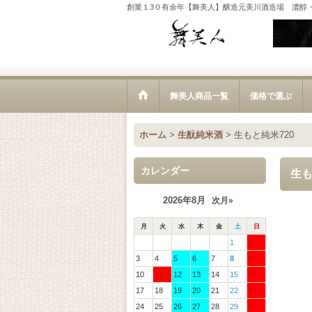
創業１3０有余年【舞美人】醸造元美川酒造場 濃醇
舞美人商品一覧
価格で選ぶ
ホーム
>
生酛純米酒
>
生もと純米720
カレンダー
生も
2026年8月
次月»
月
火
水
木
金
土
日
1
2
3
4
5
6
7
8
9
10
11
12
13
14
15
16
17
18
19
20
21
22
23
24
25
26
27
28
29
30