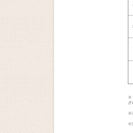
※
ざ
※
※