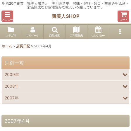
明治20年創業 舞美人醸造元 美川酒造場 酸味・濃醇・旨口・無濾過生原酒・
常温熟成など個性豊かな味わいを醸しています。
舞美人SHOP
メニュー
カート
カテゴリ
マイページ
商品検索
ご利用案内
カレンダー
ホーム
>
店長日記
>
2007年4月
月別一覧
2009年
2008年
2007年
2007年4月