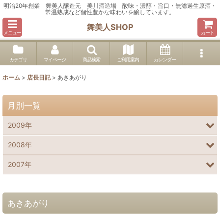
明治20年創業 舞美人醸造元 美川酒造場 酸味・濃醇・旨口・無濾過生原酒・
常温熟成など個性豊かな味わいを醸しています。
舞美人SHOP
メニュー
カート
カテゴリ
マイページ
商品検索
ご利用案内
カレンダー
ホーム
>
店長日記
>
あきあがり
月別一覧
2009年
2008年
2007年
あきあがり