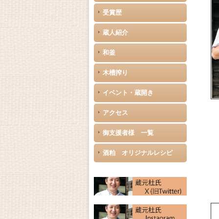
受賞歴
蔵人紹介
和釜
木槽搾り
イベント・蔵開き
アクセス
御支援者様 一覧
酒粕 オリジナルレシピ