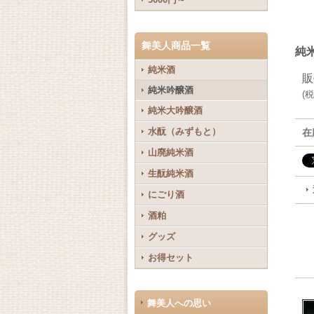
舞美人商品一覧
純米
純米酒
販
純米吟醸酒
(
税
純米大吟醸酒
水酛（みずもと）
在
山廃純米酒
生酛純米酒
にごり酒
酒粕
グッズ
お得セット
舞美人への思い