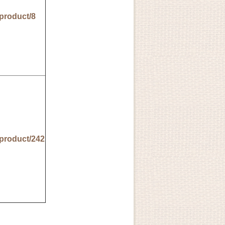
/product/8
酒】
/product/242