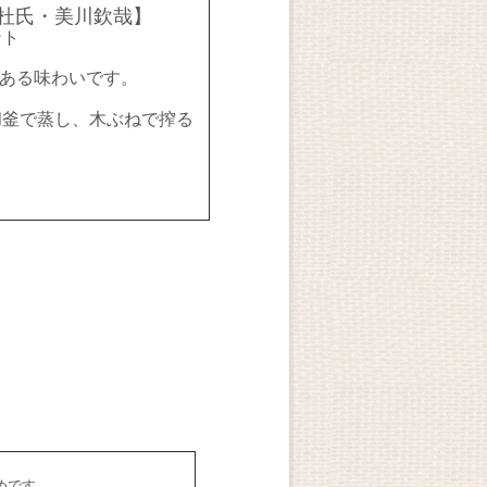
杜氏・美川欽哉】
ト
ある味わいです。
釜で蒸し、木ぶねで搾る
めです。