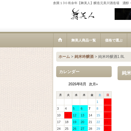
創業１3０有余年【舞美人】醸造元美川酒造場 濃醇
舞美人商品一覧
価格で選ぶ
ホーム
>
純米吟醸酒
>
純米吟醸酒1.8L
カレンダー
純米
2026年8月
次月»
月
火
水
木
金
土
日
1
2
3
4
5
6
7
8
9
10
11
12
13
14
15
16
17
18
19
20
21
22
23
24
25
26
27
28
29
30