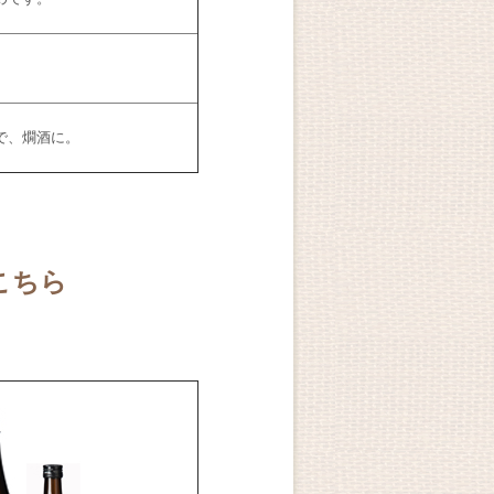
で、燗酒に。
こちら