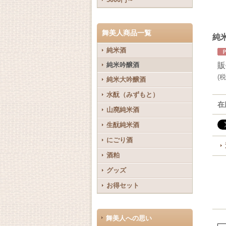
舞美人商品一覧
純米
純米酒
純米吟醸酒
販
(
税
純米大吟醸酒
水酛（みずもと）
在
山廃純米酒
生酛純米酒
にごり酒
酒粕
グッズ
お得セット
舞美人への思い