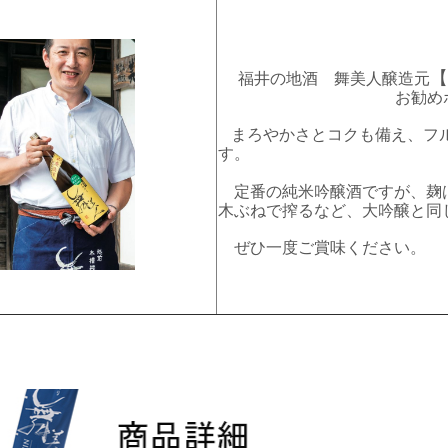
【
福井の地酒 舞美人醸造元
お勧めポ
まろやかさとコクも備え、フ
す。
定番の純米吟醸酒ですが、麹
木ぶねで搾るなど、大吟醸と同
ぜひ一度ご賞味ください。