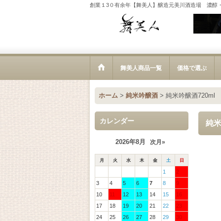
創業１3０有余年【舞美人】醸造元美川酒造場 濃醇
舞美人商品一覧
価格で選ぶ
ホーム
>
純米吟醸酒
>
純米吟醸酒720ml
カレンダー
純米
2026年8月
次月»
月
火
水
木
金
土
日
1
2
3
4
5
6
7
8
9
10
11
12
13
14
15
16
17
18
19
20
21
22
23
24
25
26
27
28
29
30