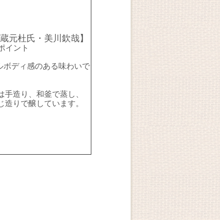
蔵元杜氏・美川欽哉】
イント
ルボディ感のある味わいで
は手造り、和釜で蒸し、
じ造りで醸しています。