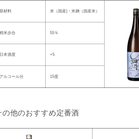
原材料
米（国産)・米麹（国産米）
精米歩合
55％
日本酒度
+5
アルコール分
15度
その他のおすすめ定番酒