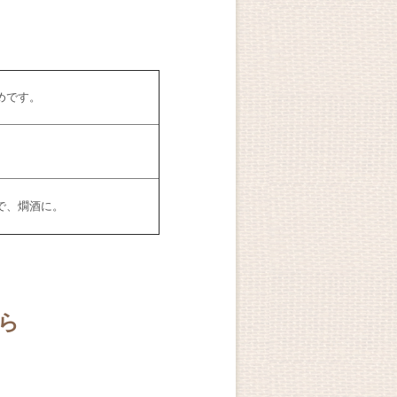
めです。
で、燗酒に。
ちら