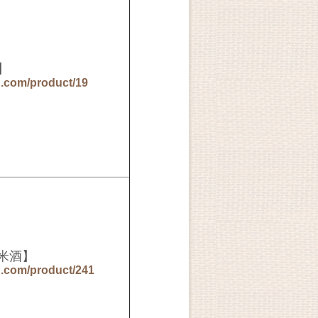
】
n.com/product/19
純米酒】
n.com/product/241