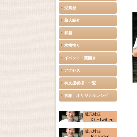
受賞歴
蔵人紹介
和釜
木槽搾り
イベント・蔵開き
アクセス
御支援者様 一覧
酒粕 オリジナルレシピ