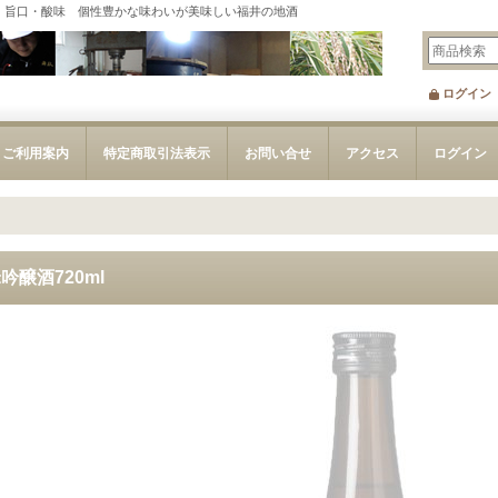
・旨口・酸味 個性豊かな味わいが美味しい福井の地酒
ログイン
ご利用案内
特定商取引法表示
お問い合せ
アクセス
ログイン
吟醸酒720ml